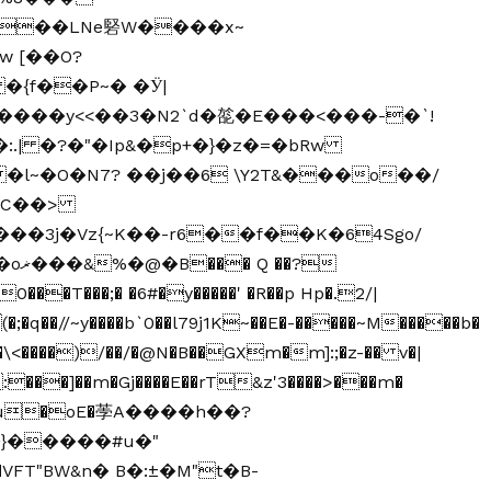
����LNe硻W����x~
 [��O?
{f��P~� �Ӱ|
�����y<<��3�N2`d�旕�E���<���-�ˋ!
:.| �?�"�Ip&�p+�}�z�=�bRw
�3j�Vz{~K��-r6��f��K�64Sgo/

;�q��//~y����b`0��l79j1K~��E�-�����~M�����b�
:���]��m�Gj�
���E��rT&z'3����>���m�
XAO�u�oE�荸A����h��?