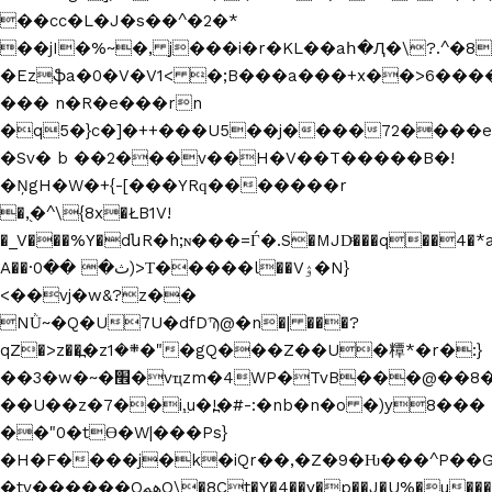
��cc�L�J�s��^�2�*
��jI�%~�, j���i�r�KL��aհ�Ԯ�\?.^
�Ezֆa�0�V�V1< �;B���a���+x��>6��
��� n�R�e���rn
�q5�}c�]�++���U5��j����72����eq
�Sv� b ��2���v��H�V��T�����B�!
�ŅgH�W�+{-[���YRԛ����
���r
�,֭�^\{8x�ŁB1V!
�_V���%Y�dնR�h;ɴ���=Ѓ�.S�MJDͨ���q��4�*a�bÙ
��Vۉ�N}
A��·ث� ��0)>Т�����l
<��vj�w&?z��
NǛ~�Q�U7U�dfDϠ@�n�| ���?
qZ�>z��߽�z܍�1�"�gQ���Z��U�䊤*�r�:}
��3�w�~�׮�vҵzm�4WP�TvB���@��8���~����a�*����� i�
��U��z�7��i,̤u�!߽�#-:�nb�n�o �)y8���
��"0�tϴ�W|���Ps}
�H�F����j�k�iQr��,�Z�9�Ƕ���^P��
�tv������OﱒO\�8Ct�Y�4��y�p��J�U%�u����;��j�4W�B��@ײ&�������^����@�ި�-2�K��