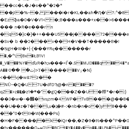
��cc�L�J�s��^�2�*
��jI�%~�, j���i�r�KL��aհ�Ԯ�\?.^
�Ezֆa�0�V�V1< �;B���a���+x��>6��
��� n�R�e���rn
�q5�}c�]�++���U5��j����72����eq
�Sv� b ��2���v��H�V��T�����B�!
�ŅgH�W�+{-[���YRԛ����
���r
�,֭�^\{8x�ŁB1V!
�_V���%Y�dնR�h;ɴ���=Ѓ�.S�MJDͨ���q��4�*a�bÙ
��Vۉ�N}
A��·ث� ��0)>Т�����l
<��vj�w&?z��
NǛ~�Q�U7U�dfDϠ@�n�| ���?
qZ�>z��߽�z܍�1�"�gQ���Z��U�䊤*�r�:}
��3�w�~�׮�vҵzm�4WP�TvB���@��8���~����a�*����� i�
��U��z�7��i,̤u�!߽�#-:�nb�n�o �)y8���
��"0�tϴ�W|���Ps}
�H�F����j�k�iQr��,�Z�9�Ƕ���^P��
�tv������OﱒO\�8Ct�Y�4��y�p��J�U%�u����;��j�4W�B��@ײ&�������^����@�ި�-2�K��