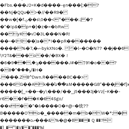
�Fbs.���J2=K�d����-ęn���{;�?
��ǋ�QQu�>�//��R9�
��w�[�fݓ��s\0��<^
���:.| �?
�"�Ip&�p+�}�z�=�bRw
�� yK�v�3L���N�R!
��~�ll��)a�*I��pR�������
����%�7,�ޝbykXNo�. �l~�O�N7? ��j��6
\Y2T&���o��/�BX� !
�6�ݹ;�,��9������J#�ܼT91�o��?
�ݹ���"�8/�H�
.���.Z8^Dwn.R����BC��>
���6G��Ak��ն��aM�����GB"���j�f}
�����[_=��~�y\���/��_j5���3j�Vz{~K��-
r6��f��K�64Sgo/
��x��"�ǹ����O�+@~�统??
B�����O'o�_�����m�b�W�*;�|
�������oޜ���&%�@�B��� Q ��?
�]_�^)�V��"���%|